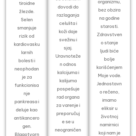
organizmu,
tiroidne
dovodi do
bez obzira
žlezde.
razlaganja
na godine
Selen
celulita i
starosti.
smanjuje
koži daje
Zdravstven
rizik od
svežinu i
o stanje
kardiovasku
sjaj.
ljudi biće
larnih
Uravnoteže
bolje
bolesti i
n odnos
korišćenjem
neophodan
kalcijuma i
Moje vode.
je za
kalijuma
Jednostavn
funkcionisa
pospešuje
o rečeno,
nje
rad organa
imamo
pankreasa i
za varenje i
eliksir u
deluje kao
preporučuj
životnoj
antikancero
e se u
namirnici
gen.
neograničen
koji nam je
Blagotvorn