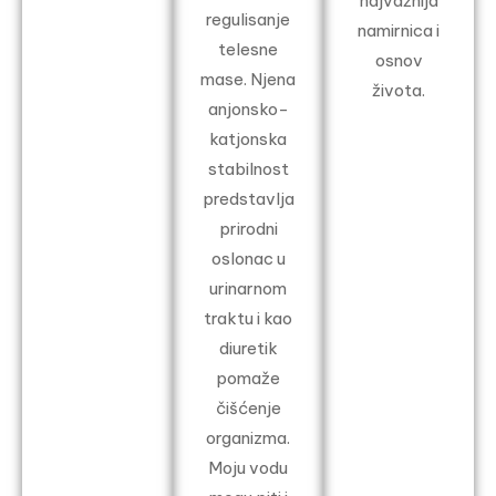
najvažnija
regulisanje
namirnica i
telesne
osnov
mase. Njena
života.
anjonsko-
katjonska
stabilnost
predstavlja
prirodni
oslonac u
urinarnom
traktu i kao
diuretik
pomaže
čišćenje
organizma.
Moju vodu