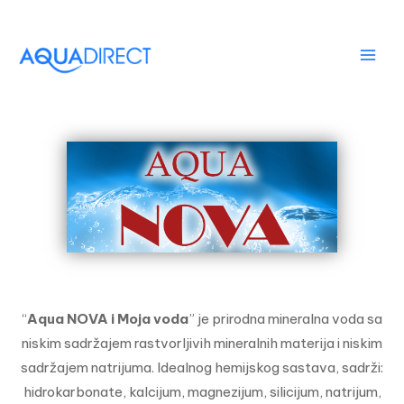
Skip
MAI
to
MEN
content
“
Aqua NOVA i Moja voda
” je prirodna mineralna voda sa
niskim sadržajem rastvorljivih mineralnih materija i niskim
sadržajem natrijuma. Idealnog hemijskog sastava, sadrži:
hidrokarbonate, kalcijum, magnezijum, silicijum, natrijum,