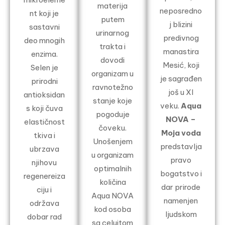
materija
neposredno
nt koji je
putem
j blizini
sastavni
urinarnog
predivnog
deo mnogih
trakta i
manastira
enzima.
dovodi
Mesić, koji
Selen je
organizam u
je sagrađen
prirodni
ravnotežno
još u XI
antioksidan
stanje koje
veku.
Aqua
s koji čuva
pogoduje
NOVA –
elastičnost
čoveku.
Moja voda
tkiva i
Unošenjem
predstavlja
ubrzava
u organizam
pravo
njihovu
optimalnih
bogatstvo i
regenereiza
količina
dar prirode
ciju i
Aqua NOVA
namenjen
održava
kod osoba
ljudskom
dobar rad
sa celuitom