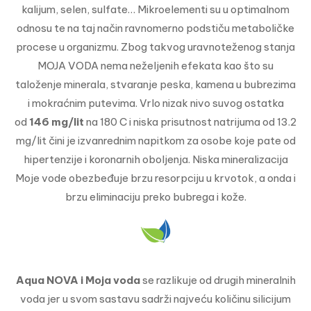
kalijum, selen, sulfate… Mikroelementi su u optimalnom
odnosu te na taj način ravnomerno podstiču metaboličke
procese u organizmu. Zbog takvog uravnoteženog stanja
MOJA VODA nema neželjenih efekata kao što su
taloženje minerala, stvaranje peska, kamena u bubrezima
i mokraćnim putevima. Vrlo nizak nivo suvog ostatka
od
146 mg/lit
na 180 C i niska prisutnost natrijuma od 13.2
mg/lit čini je izvanrednim napitkom za osobe koje pate od
hipertenzije i koronarnih oboljenja. Niska mineralizacija
Moje vode obezbeđuje brzu resorpciju u krvotok, a onda i
brzu eliminaciju preko bubrega i kože.
Aqua NOVA i Moja voda
se razlikuje od drugih mineralnih
voda jer u svom sastavu sadrži najveću količinu silicijum