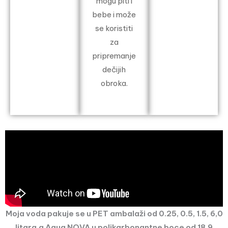
mogu piti i
bebe i može
se koristiti
za
pripremanje
dečijih
obroka.
Moja voda pakuje se u PET ambalaži od 0.25, 0.5, 1.5, 6,0
litara,a Aqua NOVA u polikarbonantne boce od 18,9