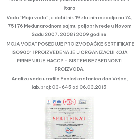
litara.
Voda “Moja voda” je dobitnik 19 zlatnih medalja na 74,
75 i 76 Međunarodnom sajmu poljoprivrede u Novom
Sadu 2007, 2008 i 2009 godine.
“MOJA VODA” POSEDUJE PROIZVOĐAČKE SERTIFIKATE
ISO9001 I PROIZVEDENA JE U ORGANIZACIJI KOJA
PRIMENJUJE HACCP – SISTEM BEZBEDNOSTI
PROIZVODA.
Analizu vode uradila Enološka stanica doo Vršac,
lab.broj: 03-645 od 06.03.2015.