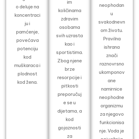
im
neophodan
o deluje na
količinama
u
koncentraci
zdravim
svakodnevn
ju i
osobama
om životu.
pamćenje,
svih uzrasta
Pravilna
povećava
kao i
ishrana
potenciju
sportistima.
znači
kod
Zbog njene
raznovrsno
muškaraca i
brze
ukomponov
plodnost
resorpcije i
ane
kod žena.
pitkosti
namirnice
preporučuj
neophodne
e se u
organizmu
dijetama, a
za njegovo
kod
funkcionisa
gojaznosti
nje. Voda je
za