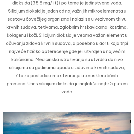
dioksida (35.6 mg/lit) i po tome je jedinstvena voda.
Silicijum dioksid je jedan od najvažnijih mikroelemenata u
sastavu čovečijeg organizma i nalazi se u vezivnom tkivu
krvnih sudova, tetivama, zglobnim hrskavicama, kostima,
kolagenu i koži. Silicijum dioksid je veoma važan element u
očuvanju zidova krvnih sudova, a posebno u aorti koja trpi
najveće fizičko opterećenje gde je i utvrdjen u najvećim
količinama. Medicinska istraživanja su utvrdila da nivo
silicijuma sa godinama opada u zidovima krvnih sudova,
što za posledicu ima stvaranje aterosklerotičnih
promena. Unos silicijum dioksida je najlakši i najbrži putem
vode.