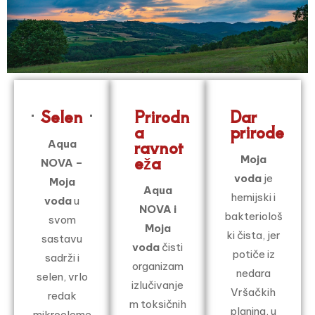
Selen
Prirodn
Dar
a
prirode
ravnot
Aqua
eža
Moja
NOVA
–
voda
je
Moja
Aqua
hemijski i
voda
u
NOVA i
bakteriološ
svom
Moja
ki čista, jer
sastavu
voda
čisti
potiče iz
sadrži i
organizam
nedara
selen, vrlo
izlučivanje
Vršačkih
redak
m toksičnih
planina, u
mikroeleme